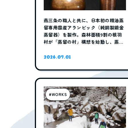
燕三条の職人と共に、日本初の精油蒸
留専用国産アランビック（純銅製鍛金
蒸留器）を製作。森林面積9割の根羽
村が「蒸留の村」構想を始動し、蒸留
の専門家を地域活性化起業人として受
2026.07.01
入れ
#WORKS