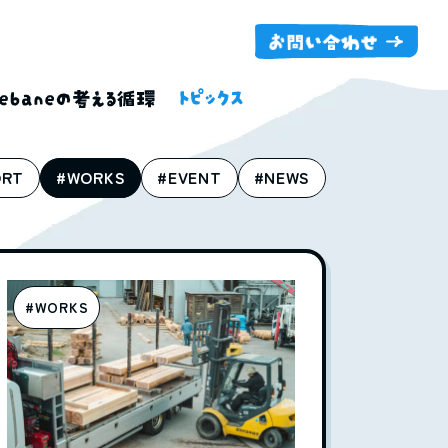
ORT
#WORKS
#EVENT
#NEWS
#WORKS