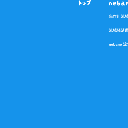
矢作川流
流域経済
nebane