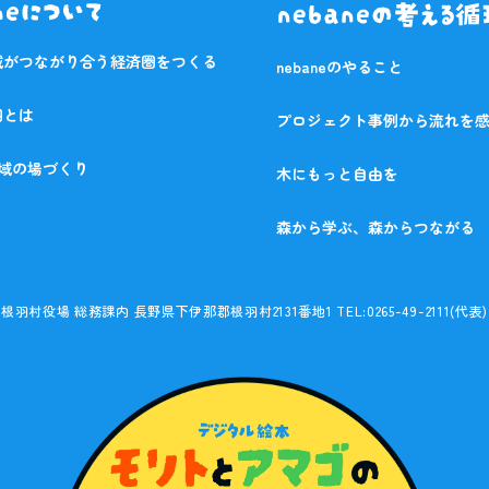
域がつながり合う経済圏をつくる
nebaneのやること
圏とは
プロジェクト事例から流れを
 流域の場づくり
木にもっと自由を
森から学ぶ、森からつながる
根羽村役場 総務課内
長野県下伊那郡根羽村2131番地1
TEL:
0265-49-2111
(代表)